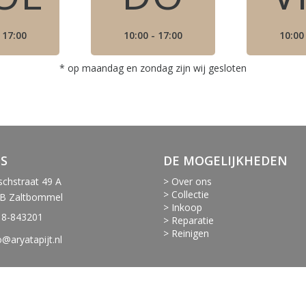
 17:00
10:00 - 17:00
10:00
* op maandag en zondag zijn wij gesloten
S
DE MOGELIJKHEDEN
chstraat 49 A
> Over ons
> Collectie
B Zaltbommel
> Inkoop
18-843201
> Reparatie
> Reinigen
o@aryatapijt.nl