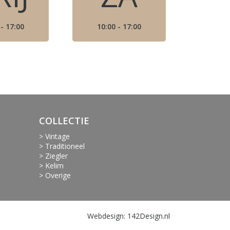
 - 17:00
10:00 - 17:00
COLLECTIE
> Vintage
> Traditioneel
> Ziegler
> Kelim
> Overige
Webdesign:
142Design.nl