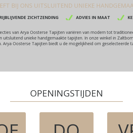
EFT BIJ ONS UITSLUITEND UNIEKE HANDGEMAA
RIJBLIJVENDE ZICHTZENDING
ADVIES IN MAAT
KE
ecties van Arya Oosterse Tapijten variëren van modern tot traditioneel
n uitsluitend unieke handgemaakte tapijten. In onze winkel in Zaltbo
n. Arya Oosterse Tapijten biedt u de mogelijkheid om geselecteerde tapij
OPENINGSTIJDEN
OE
DO
V