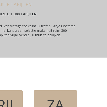
KTE TAPIJTEN
UZE UIT 300 TAPIJTEN
, van vintage tot kelim. U treft bij Arya Oosterse
mmel kunt u een selectie maken uit ruim 300
ten vrijblijvend bij u thuis te bekijken.
RIJ
ZA