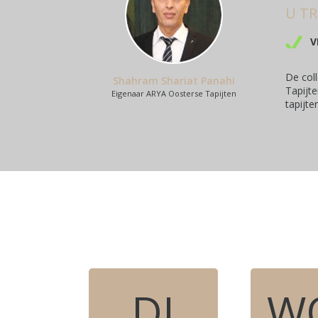
U TR
V
De coll
Shahram Shariat Panahi
Tapijte
Eigenaar ARYA Oosterse Tapijten
tapijte
DI
W