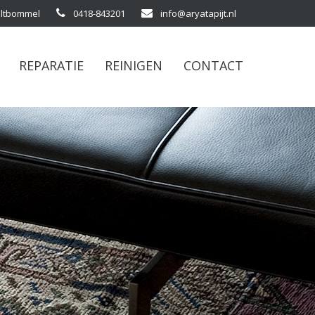
altbommel
0418-843201
info@aryatapijt.nl
REPARATIE
REINIGEN
CONTACT