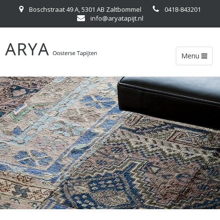
Boschstraat 49 A, 5301 AB Zaltbommel
0418-843201
info@aryatapijt.nl
Toggle
Menu
navigation