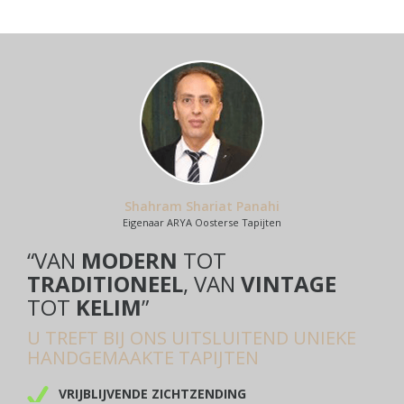
Shahram Shariat Panahi
Eigenaar ARYA Oosterse Tapijten
“VAN
MODERN
TOT
TRADITIONEEL
, VAN
VINTAGE
TOT
KELIM
”
U TREFT BIJ ONS UITSLUITEND UNIEKE
HANDGEMAAKTE TAPIJTEN
VRIJBLIJVENDE ZICHTZENDING